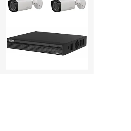
Options :
- zoom optique
- infrarouge
- dôme motorisé
- wifi ( porté 3 km )