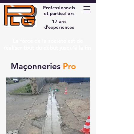
Professionnels
et particuliers
17 ans
d'expériences
La force de la société est de
réaliser tout du début jusqu'à la fin
Maçonneries
Pro