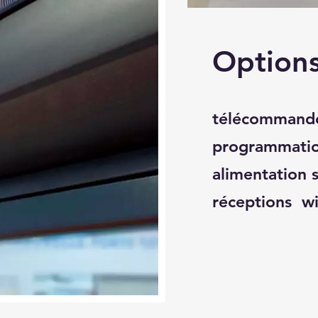
Options
télécommande
programmati
alimentation 
réceptions wi