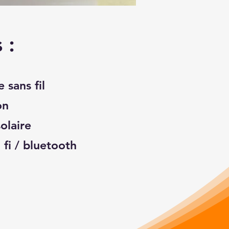
 :
 sans fil
on
solaire
 fi / bluetooth