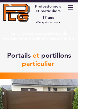
Professionnels
et particuliers
17 ans
d'expériences
La force de la société est de
réaliser tout du début jusqu'à la fin
Portails
et
portillons
particulier